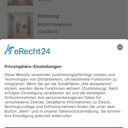
Wohnung
84140 Gangkofen
210.000 €
Haus
94405 Landau an der Isar
285.000 €
Kaufen
Verkaufen
Mieten
Vermieten
Kontakt
Impressum
Datenschutz