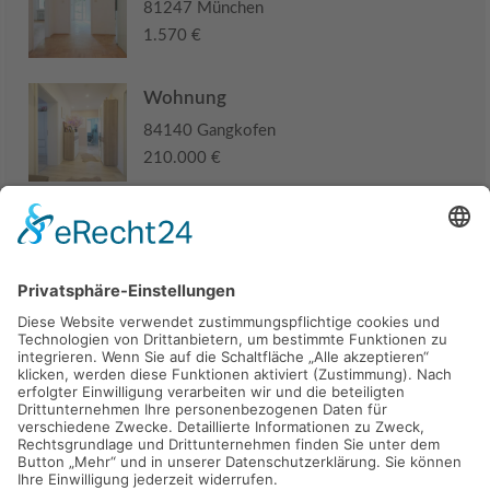
81247 München
1.570 €
Wohnung
84140 Gangkofen
210.000 €
Haus
94405 Landau an der Isar
285.000 €
Kaufen
Verkaufen
Mieten
Vermieten
Kontakt
Impressum
Datenschutz