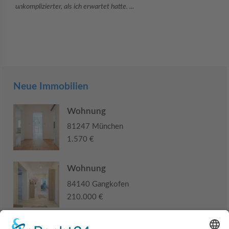
Sie war viele Monate mehr als ...
Neue Immobilien
Wohnung
81247 München
1.570 €
Wohnung
84140 Gangkofen
210.000 €
Haus