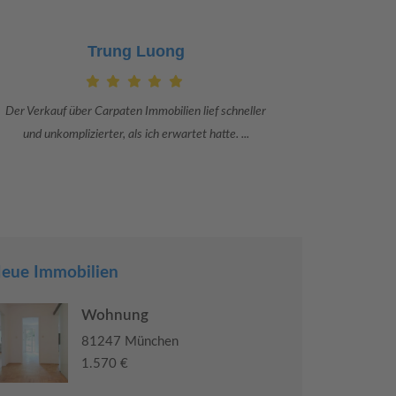
Claudia Bergrath
Danke an Carpaten Immobilien und besonders an Frau
Ich war mit
Adriana Sarca. Sie war viele Monate mehr als ...
konkrete
eue Immobilien
Wohnung
81247 München
1.570 €