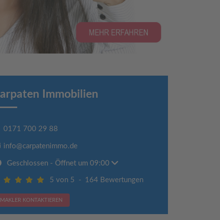
arpaten Immobilien
0171 700 29 88
info@carpatenimmo.de
Geschlossen
- Öffnet um 09:00
5 von 5
-
164 Bewertungen
MAKLER KONTAKTIEREN