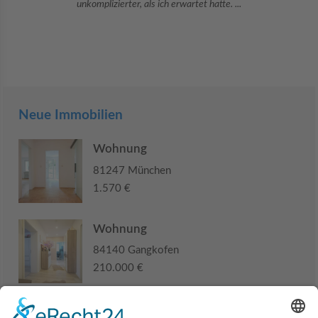
Sie war viele Monate mehr als ...
Neue Immobilien
Wohnung
81247 München
1.570 €
Wohnung
84140 Gangkofen
210.000 €
Haus