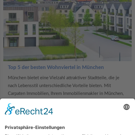
Top 5 der besten Wohnviertel in München
München bietet eine Vielzahl attraktiver Stadtteile, die je
nach Lebensstil unterschiedliche Vorteile bieten. Mit
Carpaten Immobilien, Ihrem Immobilienmakler in München,
finden Sie das perfekte Viertel, das zu Ihren Bedürfnissen
passt. Hier sind die fünf besten Wohnviertel in München: 1.
Schwabing Schwabing ist ein lebendiges
MEHR ERFAHREN