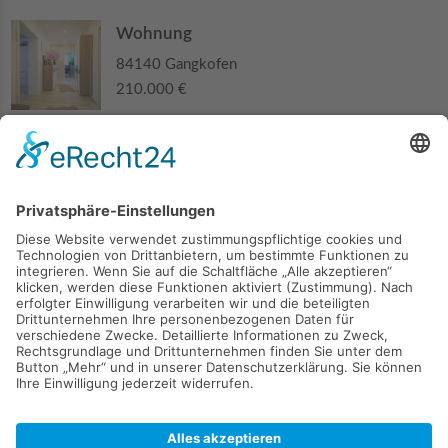
Wohnung
84140 Gangkofen
210.000 €
Haus
94405 Landau an der Isar
285.000 €
Kaufen
Verkaufen
Mieten
Vermieten
Kontakt
Impressum
Datenschutz