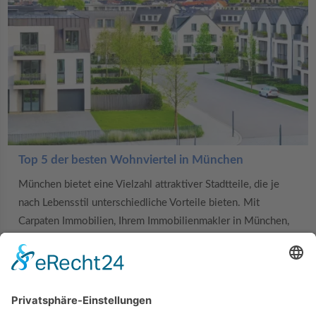
Top 5 der besten Wohnviertel in München
München bietet eine Vielzahl attraktiver Stadtteile, die je
nach Lebensstil unterschiedliche Vorteile bieten. Mit
Carpaten Immobilien, Ihrem Immobilienmakler in München,
finden Sie das perfekte Viertel, das zu Ihren Bedürfnissen
passt. Hier sind die fünf besten Wohnviertel in München: 1.
Schwabing Schwabing ist ein lebendiges
MEHR ERFAHREN