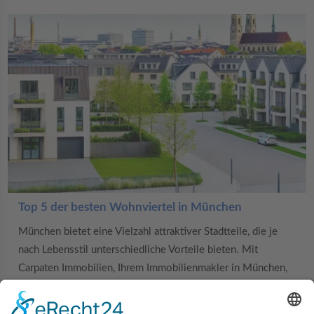
Top 5 der besten Wohnviertel in München
München bietet eine Vielzahl attraktiver Stadtteile, die je
nach Lebensstil unterschiedliche Vorteile bieten. Mit
Carpaten Immobilien, Ihrem Immobilienmakler in München,
finden Sie das perfekte Viertel, das zu Ihren Bedürfnissen
passt. Hier sind die fünf besten Wohnviertel in München: 1.