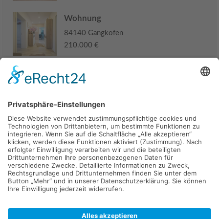
Wohnung
84140 Gangkofen
210.000 €
Haus
94405 Landau an der Isar
285.000 €
Kaufen
Verkaufen
Mieten
Vermieten
Kontakt
Impressum
Datenschutz