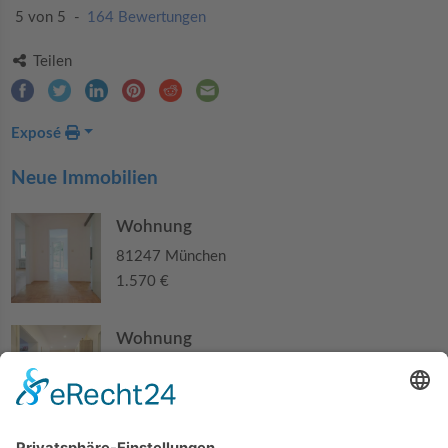
5 von 5
-
164 Bewertungen
Teilen
Exposé
Neue Immobilien
Wohnung
81247 München
1.570 €
Wohnung
84140 Gangkofen
210.000 €