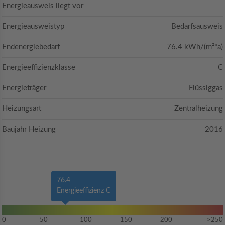
Energieausweis liegt vor
Energieausweistyp
Bedarfsausweis
Endenergiebedarf
76.4 kWh/(m²*a)
Energieeffizienzklasse
C
Energieträger
Flüssiggas
Heizungsart
Zentralheizung
Baujahr Heizung
2016
76.4
Energieeffizienz C
0
50
100
150
200
>250