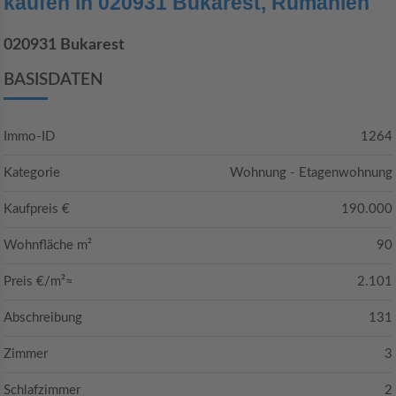
kaufen in 020931 Bukarest, Rumänien
020931 Bukarest
BASISDATEN
Immo-ID
1264
Kategorie
Wohnung - Etagenwohnung
Kaufpreis €
190.000
Wohnfläche m²
90
Preis €/m²≈
2.101
Abschreibung
131
Zimmer
3
Schlafzimmer
2