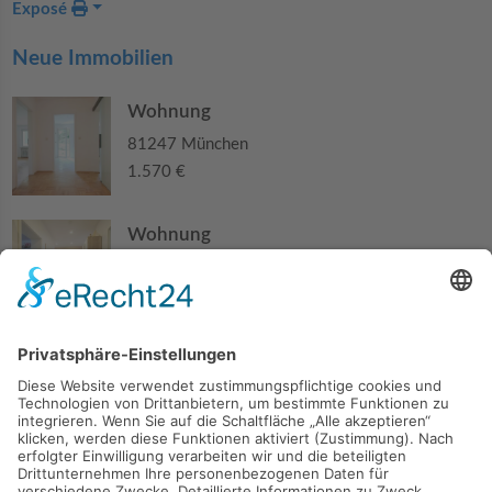
Exposé
Neue Immobilien
Wohnung
81247 München
1.570 €
Wohnung
84140 Gangkofen
210.000 €
Haus
94405 Landau an der Isar
285.000 €