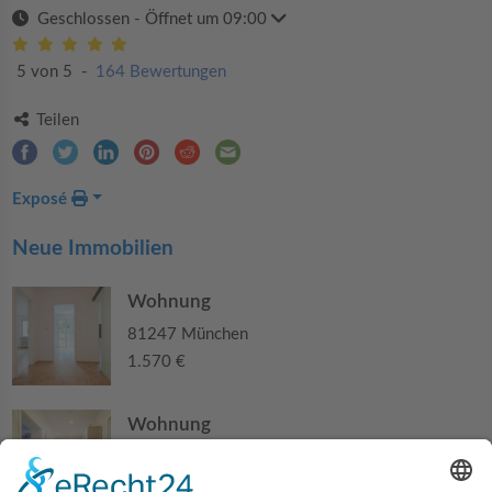
Geschlossen
- Öffnet um 09:00
5 von 5
-
164 Bewertungen
Teilen
Exposé
Neue Immobilien
Wohnung
81247 München
1.570 €
Wohnung
84140 Gangkofen
210.000 €