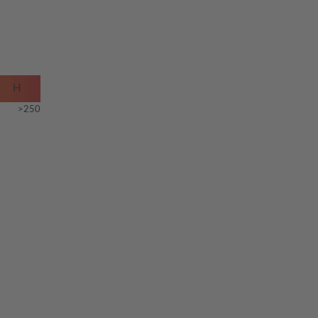
H
>250