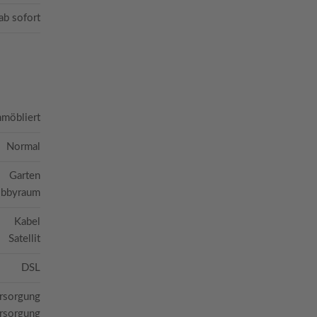
ab sofort
möbliert
Normal
Garten
bbyraum
Kabel
Satellit
DSL
ersorgung
ersorgung