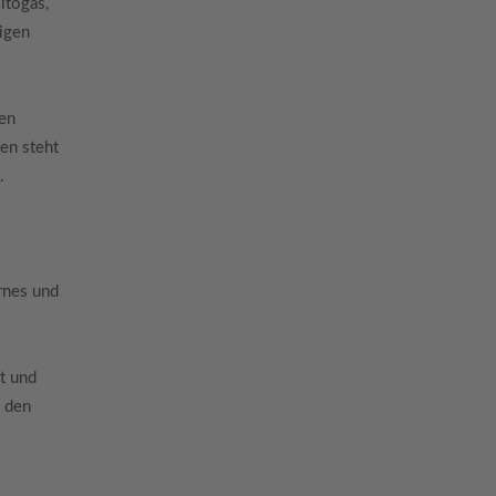
itogas,
igen
sen
en steht
.
rnes und
t und
n den