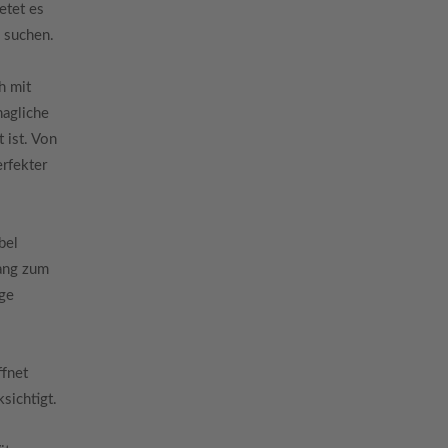
etet es
n suchen.
h mit
agliche
 ist. Von
erfekter
bel
gang zum
age
ffnet
sichtigt.