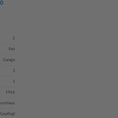
40
2
Frei
Garage
3
3
1966
ssivhaus
Gepflegt