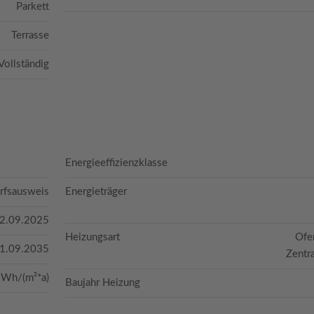
Parkett
Terrasse
Vollständig
Energieeffizienzklasse
rfsausweis
Energieträger
2.09.2025
Heizungsart
Ofe
1.09.2035
Zentr
kWh/(m²*a)
Baujahr Heizung