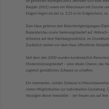
Im gefliesten Kellergeschoss befinden sich eine We
Baujahr 2001) sowie ein Waschraum mit Dusche und
Etagen liegen sie bei ca. 2,25 m im Erdgeschoss, c
Zum Haus gehören drei Betonfertigteilgaragen (Fabri
Reparaturstau sowie Sanierungsbedarf auf. Abbruch-
teilweise auf dem Nachbargrundstück, im Grundbuch i
Zusätzlich stehen vor dem Haus öffentliche Stellplät
Seit dem Jahr 2000 wurden kontinuierlich Renovieru
Modernisierungsbedarf – eine ideale Chance, das Ha
zugleich gemütliches Zuhause zu schaffen.
Ein charmantes, solides Zuhause in Massivbauweise
vielen Möglichkeiten zur individuellen Gestaltung.
Vorzügen dieser Immobilie – wir freuen uns auf Ihre