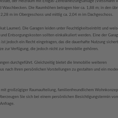
rkstatt, der Heizraum mit Erdgas-Zentralheizungsanlage (Viessmann V
 Waschbecken. Die Raumhöhen betragen hier ca. 1,88 m; in den übr
a. 2,28 m im Obergeschoss und mittig ca. 2,04 m im Dachgeschoss.
kat Laumer). Die Garagen leiden unter Feuchtigkeitseintritt und wei
 und Entsorgungskosten sollten einkalkuliert werden. Eine der Garag
st jedoch ein Recht eingetragen, das die dauerhafte Nutzung sichert
ze zur Verfügung, die jedoch nicht zur Immobilie gehören.
ngen durchgeführt. Gleichzeitig bietet die Immobilie weiteren
us nach Ihren persönlichen Vorstellungen zu gestalten und ein mode
 mit großzügiger Raumaufteilung, familienfreundlichem Wohnkonzep
 Überzeugen Sie sich bei einem persönlichen Besichtigungstermin vo
 Anfrage.