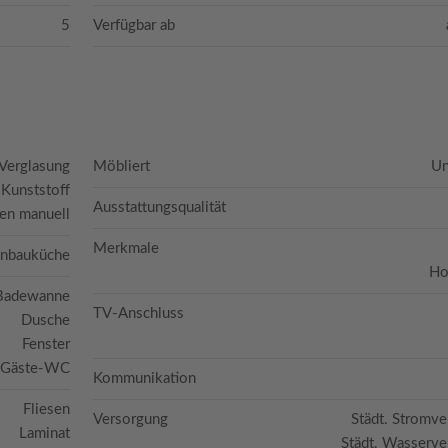
5
Verfügbar ab
 Verglasung
Möbliert
Un
Kunststoff
Ausstattungsqualität
den manuell
Merkmale
inbauküche
Ho
Badewanne
TV-Anschluss
Dusche
Fenster
Gäste-WC
Kommunikation
Fliesen
Versorgung
Städt. Stromv
Laminat
Städt. Wasserv