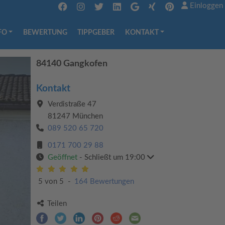
Einloggen
FO
BEWERTUNG
TIPPGEBER
KONTAKT
84140 Gangkofen
Kontakt
Verdistraße 47
81247 München
089 520 65 720
0171 700 29 88
Geöffnet
- Schließt um 19:00
5 von 5
-
164 Bewertungen
Teilen