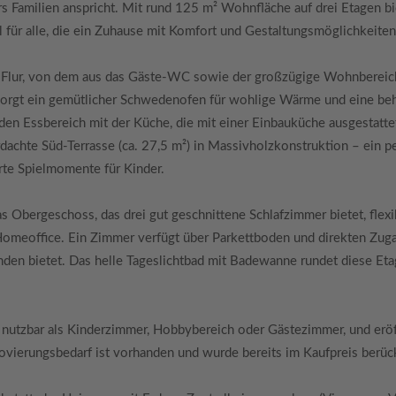
Familien anspricht. Mit rund 125 m² Wohnfläche auf drei Etagen bi
l für alle, die ein Zuhause mit Komfort und Gestaltungsmöglichkeite
er Flur, von dem aus das Gäste-WC sowie der großzügige Wohnbereic
sorgt ein gemütlicher Schwedenofen für wohlige Wärme und eine beh
en Essbereich mit der Küche, die mit einer Einbauküche ausgestattet
rdachte Süd-Terrasse (ca. 27,5 m²) in Massivholzkonstruktion – ein p
rte Spielmomente für Kinder.
 Obergeschoss, das drei gut geschnittene Schlafzimmer bietet, flexi
 Homeoffice. Ein Zimmer verfügt über Parkettboden und direkten Zu
nden bietet. Das helle Tageslichtbad mit Badewanne rundet diese Et
 nutzbar als Kinderzimmer, Hobbybereich oder Gästezimmer, und erö
ovierungsbedarf ist vorhanden und wurde bereits im Kaufpreis berück