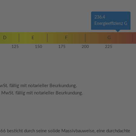
236.4
Energieeffizienz G
D
E
F
G
125
150
175
200
225
St. fällig mit notarieller Beurkundung.
 MwSt. fällig mit notarieller Beurkundung.
66 besticht durch seine solide Massivbauweise, eine durchdachte