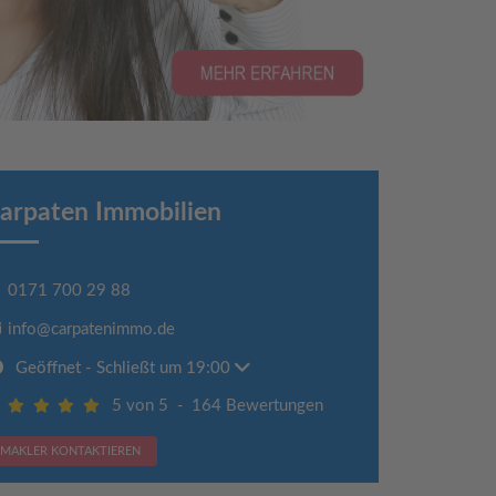
arpaten Immobilien
0171 700 29 88
info@carpatenimmo.de
Geöffnet
- Schließt um 19:00
5 von 5
-
164 Bewertungen
MAKLER KONTAKTIEREN