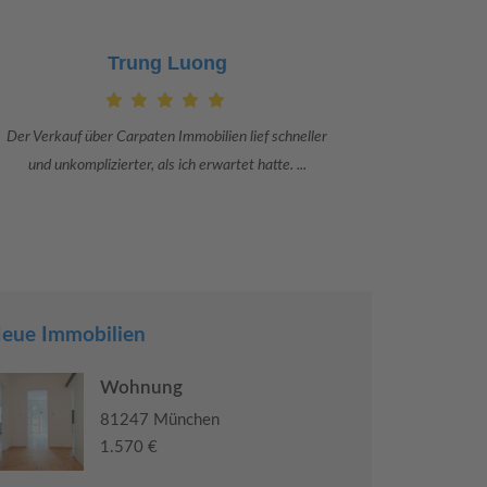
Trung Luong
Der Verkauf über Carpaten Immobilien lief schneller
Danke an Ca
und unkomplizierter, als ich erwartet hatte. ...
Adriana S
eue Immobilien
Wohnung
81247 München
1.570 €