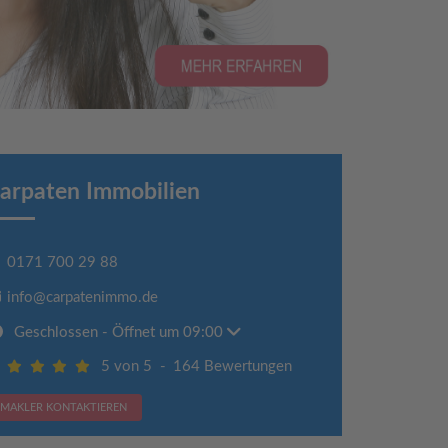
arpaten Immobilien
0171 700 29 88
info@carpatenimmo.de
Geschlossen
- Öffnet um 09:00
5 von 5
-
164 Bewertungen
MAKLER KONTAKTIEREN