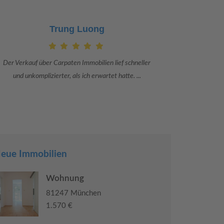
Claudia Bergrath
Danke an Carpaten Immobilien und besonders an Frau
Ich war mit
Adriana Sarca. Sie war viele Monate mehr als ...
konkrete
eue Immobilien
Wohnung
81247 München
1.570 €