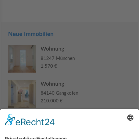
Neue Immobilien
Wohnung
81247 München
1.570 €
Wohnung
84140 Gangkofen
210.000 €
Haus
94405 Landau an der Isar
285.000 €