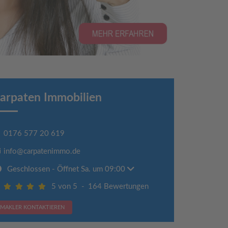
arpaten Immobilien
0176 577 20 619
info@carpatenimmo.de
Geschlossen
- Öffnet Sa. um 09:00
5 von 5
-
164 Bewertungen
MAKLER KONTAKTIEREN