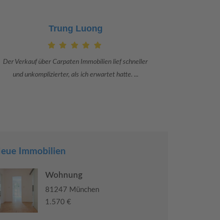
Claudia Bergrath
Danke an Carpaten Immobilien und besonders an Frau
Ich war mit
Adriana Sarca. Sie war viele Monate mehr als ...
konkrete
eue Immobilien
Wohnung
81247 München
1.570 €