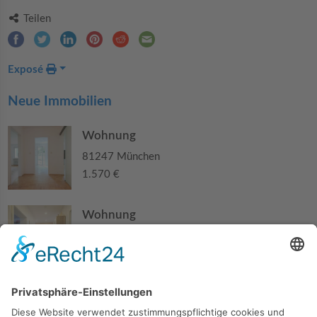
Teilen
Exposé
Neue Immobilien
Wohnung
81247 München
1.570 €
Wohnung
84140 Gangkofen
210.000 €
Haus
94405 Landau an der Isar