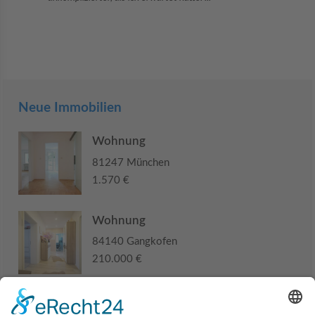
Neue Immobilien
Wohnung
81247 München
1.570 €
Wohnung
84140 Gangkofen
210.000 €
Haus