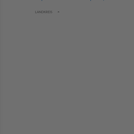
TOGGLE DROPDOWN
LANDKREIS