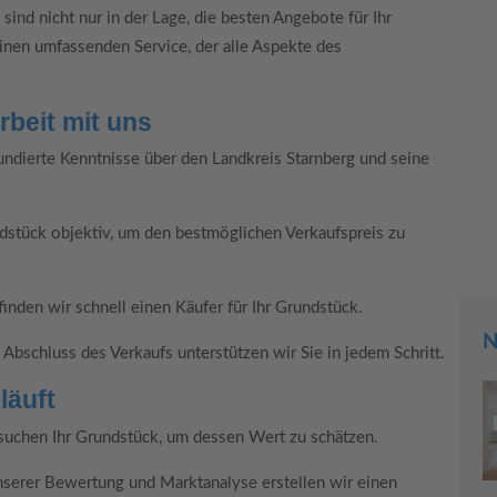
ind nicht nur in der Lage, die besten Angebote für Ihr
inen umfassenden Service, der alle Aspekte des
Trung Luong
rbeit mit uns
Der Verkauf über Carpaten Immobilien lief schneller
ndierte Kenntnisse über den Landkreis Starnberg und seine
und unkomplizierter, als ich erwartet hatte. ...
stück objektiv, um den bestmöglichen Verkaufspreis zu
nden wir schnell einen Käufer für Ihr Grundstück.
N
bschluss des Verkaufs unterstützen wir Sie in jedem Schritt.
läuft
uchen Ihr Grundstück, um dessen Wert zu schätzen.
nserer Bewertung und Marktanalyse erstellen wir einen