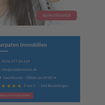
arpaten Immobilien
0176 577 20 619
info@carpatenimmo.de
Geschlossen
- Öffnet um 09:00
5 von 5
-
164 Bewertungen
MAKLER KONTAKTIEREN