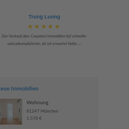
Claudia Bergrath
Danke an Carpaten Immobilien und besonders an Frau
Ich war mi
Adriana Sarca. Sie war viele Monate mehr als ...
konkret
eue Immobilien
Wohnung
81247 München
1.570 €