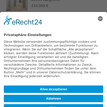
210.000 €
Haus
94405 Landau an der Isar
285.000 €
Kaufen
Verkaufen
Mieten
Vermieten
Kontakt
Impressum
Datenschutz
2026 © Carpaten Immobilien.