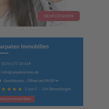
arpaten Immobilien
0176 577 20 619
info@carpatenimmo.de
Geschlossen
- Öffnet um 09:00
5 von 5
-
164 Bewertungen
MAKLER KONTAKTIEREN