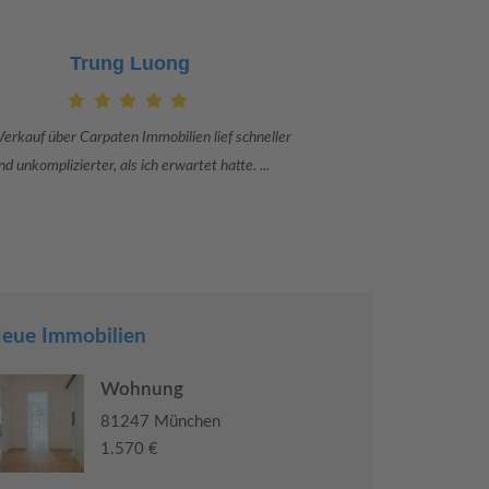
Claudia Bergrath
Danke an Carpaten Immobilien und besonders an Frau
Ich war mit
Adriana Sarca. Sie war viele Monate mehr als ...
konkrete
eue Immobilien
Wohnung
81247 München
1.570 €