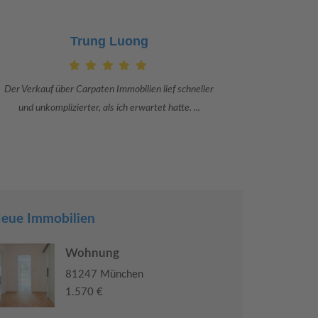
Claudia Bergrath
Danke an Carpaten Immobilien und besonders an Frau
Ich war mit
Adriana Sarca. Sie war viele Monate mehr als ...
konkrete
eue Immobilien
Wohnung
81247 München
1.570 €