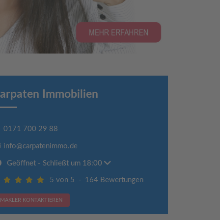
arpaten Immobilien
0171 700 29 88
info@carpatenimmo.de
Geöffnet
- Schließt um 18:00
5 von 5
-
164 Bewertungen
MAKLER KONTAKTIEREN