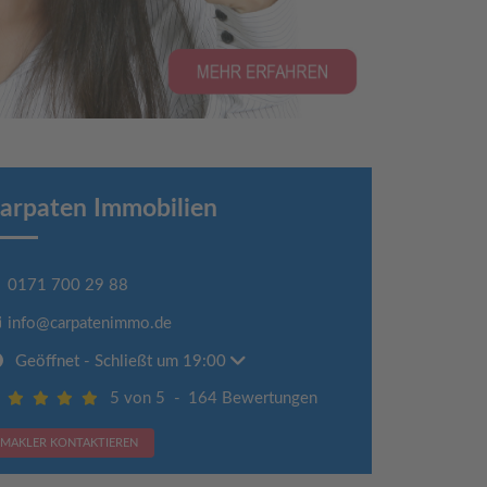
arpaten Immobilien
0171 700 29 88
info@carpatenimmo.de
Geöffnet
- Schließt um 19:00
5 von 5
-
164 Bewertungen
MAKLER KONTAKTIEREN