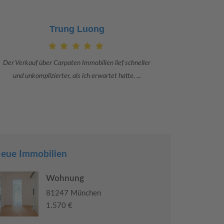
Claudia Bergrath
Danke an Carpaten Immobilien und besonders an Frau
Ich war mit
Adriana Sarca. Sie war viele Monate mehr als ...
konkrete
eue Immobilien
Wohnung
81247 München
1.570 €