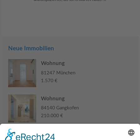
Neue Immobilien
Wohnung
81247 München
1.570 €
Wohnung
84140 Gangkofen
210.000 €
Haus