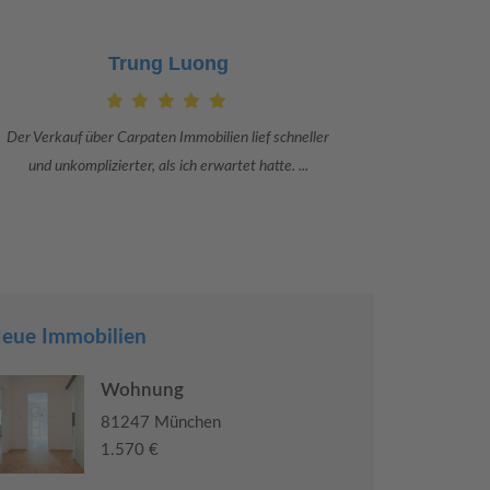
Claudia Bergrath
Danke an Carpaten Immobilien und besonders an Frau
Ich war mit
Adriana Sarca. Sie war viele Monate mehr als ...
konkrete
eue Immobilien
Wohnung
81247 München
1.570 €