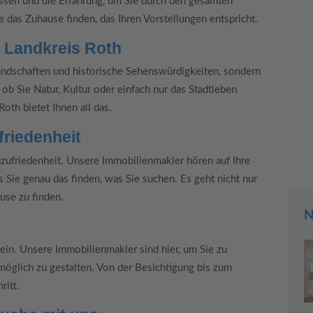
issen und die Erfahrung, um Sie durch den gesamten
e das Zuhause finden, das Ihren Vorstellungen entspricht.
Trung Luong
 Landkreis Roth
andschaften und historische Sehenswürdigkeiten, sondern
Der Verkauf über Carpaten Immobilien lief schneller
 ob Sie Natur, Kultur oder einfach nur das Stadtleben
und unkomplizierter, als ich erwartet hatte. ...
th bietet Ihnen all das.
friedenheit
zufriedenheit. Unsere Immobilienmakler hören auf Ihre
 Sie genau das finden, was Sie suchen. Es geht nicht nur
use zu finden.
N
ein. Unsere Immobilienmakler sind hier, um Sie zu
möglich zu gestalten. Von der Besichtigung bis zum
ritt.