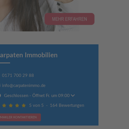
arpaten Immobilien
0171 700 29 88
info@carpatenimmo.de
Geschlossen
- Öffnet Fr. um 09:00
5 von 5
-
164 Bewertungen
MAKLER KONTAKTIEREN