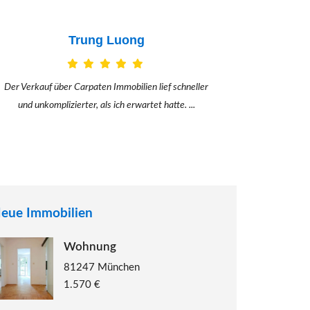
Claudia Bergrath
Danke an Carpaten Immobilien und besonders an Frau
Ich war mit
Adriana Sarca. Sie war viele Monate mehr als ...
konkrete
eue Immobilien
Wohnung
81247 München
1.570 €