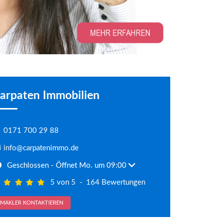
arpaten Immobilien
0171 700 29 88
info@carpatenimmo.de
Geschlossen
- Öffnet Mo. um 09:00
5 von 5
-
164 Bewertungen
MAKLER KONTAKTIEREN