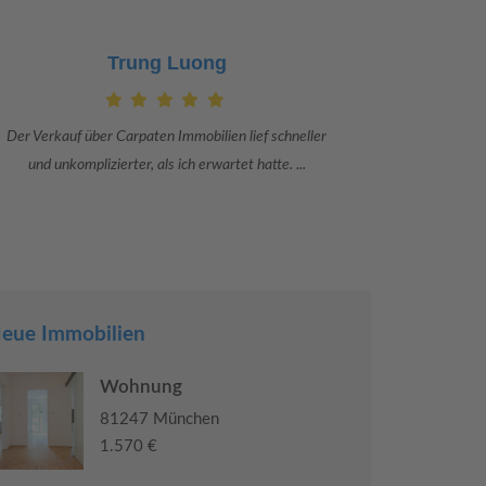
Claudia Bergrath
Danke an Carpaten Immobilien und besonders an Frau
Ich war mit
Adriana Sarca. Sie war viele Monate mehr als ...
konkrete
eue Immobilien
Wohnung
81247 München
1.570 €