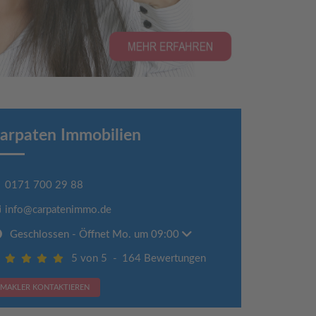
arpaten Immobilien
0171 700 29 88
info@carpatenimmo.de
Geschlossen
- Öffnet Mo. um 09:00
5 von 5
-
164 Bewertungen
MAKLER KONTAKTIEREN