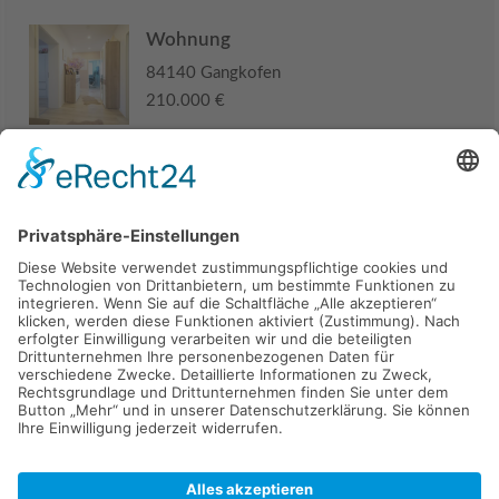
Wohnung
84140 Gangkofen
210.000 €
Haus
94405 Landau an der Isar
285.000 €
Kaufen
Verkaufen
Mieten
Vermieten
Kontakt
Impressum
Datenschutz