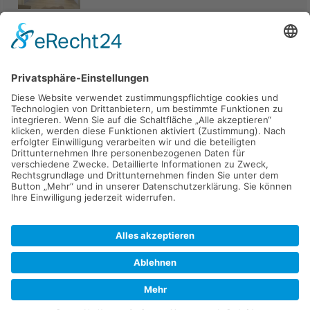
Haus
94405 Landau an der Isar
285.000 €
Kaufen
Verkaufen
Mieten
Vermieten
Kontakt
Impressum
Datenschutz
2026 © Carpaten Immobilien.