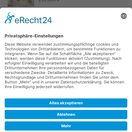
210.000 €
Haus
94405 Landau an der Isar
285.000 €
Kaufen
Verkaufen
Mieten
Vermieten
Kontakt
Impressum
Datenschutz
2026 © Carpaten Immobilien.