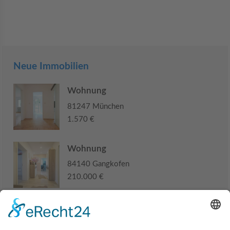
Neue Immobilien
Wohnung
81247 München
1.570 €
Wohnung
84140 Gangkofen
210.000 €
Haus
94405 Landau an der Isar