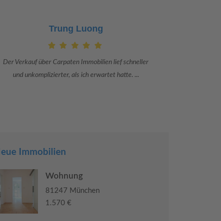
Claudia Bergrath
Danke an Carpaten Immobilien und besonders an Frau
Ich war mit
Adriana Sarca. Sie war viele Monate mehr als ...
konkrete
eue Immobilien
Wohnung
81247 München
1.570 €