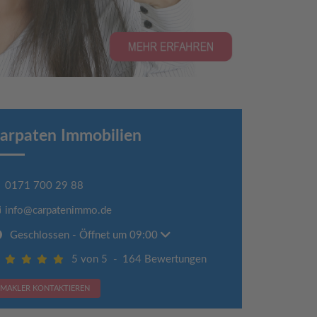
arpaten Immobilien
0171 700 29 88
info@carpatenimmo.de
Geschlossen
- Öffnet um 09:00
5 von 5
-
164 Bewertungen
MAKLER KONTAKTIEREN