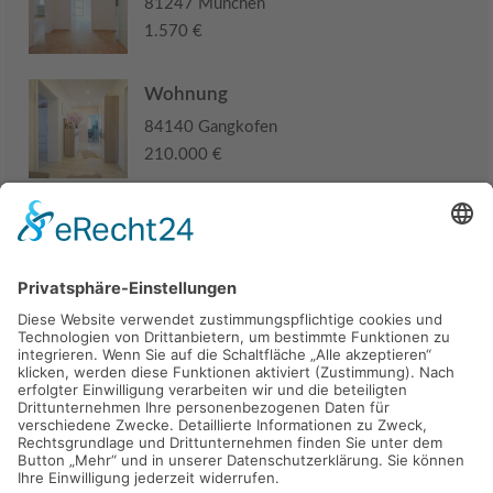
81247 München
1.570 €
Wohnung
84140 Gangkofen
210.000 €
Haus
94405 Landau an der Isar
285.000 €
Kaufen
Verkaufen
Mieten
Vermieten
Kontakt
Impressum
Datenschutz