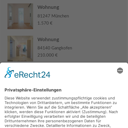
Wohnung
81247 München
1.570 €
Wohnung
84140 Gangkofen
210.000 €
Haus
94405 Landau an der Isar
285.000 €