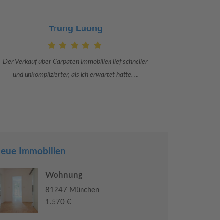
Claudia Bergrath
Danke an Carpaten Immobilien und besonders an Frau
Ich war mit
Adriana Sarca. Sie war viele Monate mehr als ...
konkrete
eue Immobilien
Wohnung
81247 München
1.570 €