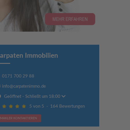
arpaten Immobilien
0171 700 29 88
info@carpatenimmo.de
Geöffnet
- Schließt um 18:00
5 von 5
-
164 Bewertungen
MAKLER KONTAKTIEREN