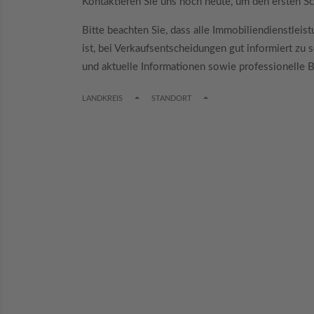
Kontaktieren Sie uns noch heute, um den ersten Sc
Bitte beachten Sie, dass alle Immobiliendienstlei
ist, bei Verkaufsentscheidungen gut informiert zu
und aktuelle Informationen sowie professionelle B
TOGGLE DROPDOWN
TOGGLE DROPDOWN
LANDKREIS
STANDORT