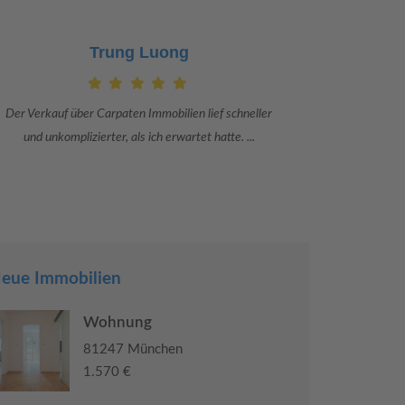
Claudia Bergrath
Danke an Carpaten Immobilien und besonders an Frau
Ich war mit
Adriana Sarca. Sie war viele Monate mehr als ...
konkrete
eue Immobilien
Wohnung
81247 München
1.570 €