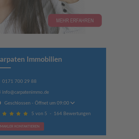
arpaten Immobilien
0171 700 29 88
info@carpatenimmo.de
Geschlossen
- Öffnet um 09:00
5 von 5
-
164 Bewertungen
MAKLER KONTAKTIEREN