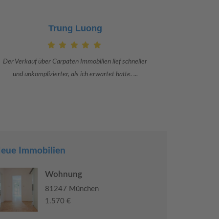
Claudia Bergrath
Danke an Carpaten Immobilien und besonders an Frau
Ich war mit
Adriana Sarca. Sie war viele Monate mehr als ...
konkrete
eue Immobilien
Wohnung
81247 München
1.570 €