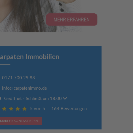
arpaten Immobilien
0171 700 29 88
info@carpatenimmo.de
Geöffnet
- Schließt um 18:00
5 von 5
-
164 Bewertungen
MAKLER KONTAKTIEREN