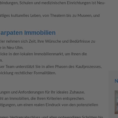
indungen, Schulen und medizinischen Einrichtungen ist Neu-
altiges kulturelles Leben, von Theatern bis zu Museen, und
Carpaten Immobilien
er nehmen sich Zeit, Ihre Wünsche und Bedürfnisse zu
ie in Neu-Ulm.
blicke in den lokalen Immobilienmarkt, um Ihnen die
n.
er Team unterstützt Sie in allen Phasen des Kaufprozesses,
icklung rechtlicher Formalitäten.
N
ungen und Anforderungen für Ihr ideales Zuhause.
l an Immobilien, die Ihren Kriterien entsprechen.
igungen, um einen realen Eindruck von den potenziellen
gen, Vertragsabschluss und allen notwendigen Schritten bis