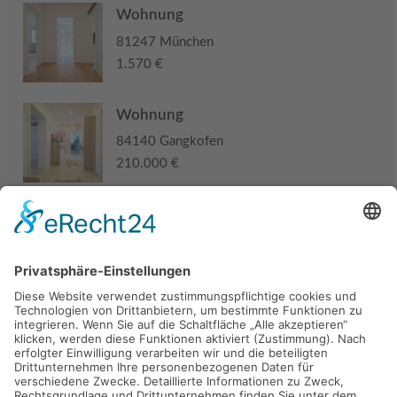
Wohnung
81247 München
1.570 €
Wohnung
84140 Gangkofen
210.000 €
Haus
94405 Landau an der Isar
285.000 €
Kaufen
Verkaufen
Mieten
Vermieten