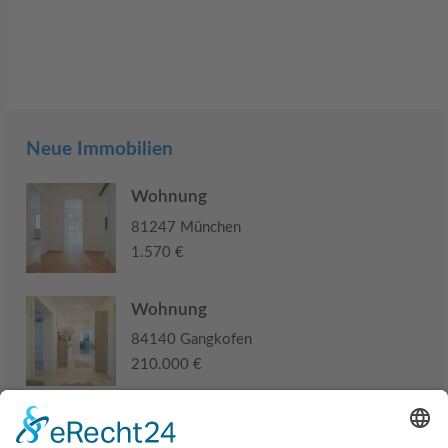
Neue Immobilien
Wohnung
81247 München
1.570 €
Wohnung
84140 Gangkofen
210.000 €
Haus