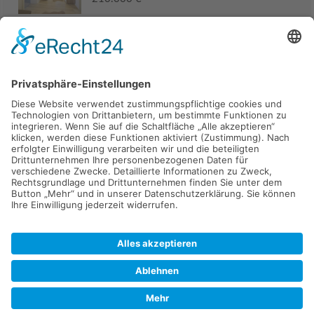
Haus
94405 Landau an der Isar
285.000 €
Kaufen
Verkaufen
Mieten
Vermieten
Kontakt
Impressum
Datenschutz
2026 © Carpaten Immobilien.