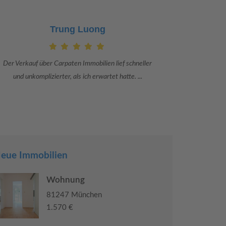
Claudia Bergrath
Danke an Carpaten Immobilien und besonders an Frau
Ich war mit
Adriana Sarca. Sie war viele Monate mehr als ...
konkrete
eue Immobilien
Wohnung
81247 München
1.570 €