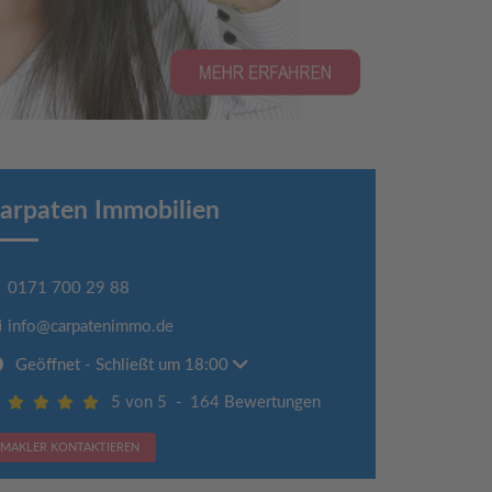
arpaten Immobilien
0171 700 29 88
info@carpatenimmo.de
Geöffnet
- Schließt um 18:00
5 von 5
-
164 Bewertungen
MAKLER KONTAKTIEREN