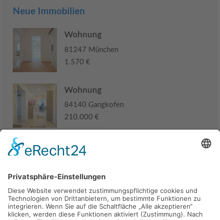
Neue Immobilien
Wohnung
81247 München
1.570 €
Wohnung
84140 Gangkofen
210.000 €
Haus
94405 Landau an der Isar
285.000 €