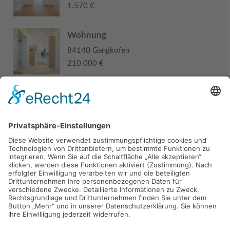
1.570 €
Wohnung
84140 Gangkofen
210.000 €
Haus
94405 Landau an der Isar
285.000 €
Kaufen
Verkaufen
Mieten
Vermieten
Kontakt
Impressum
Datenschutz