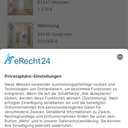
81247 München
1.570 €
Wohnung
84140 Gangkofen
210.000 €
Haus
94405 Landau an der Isar
285.000 €
Kaufen
Verkaufen
Mieten
Vermieten
Kontakt
Impressum
Datenschutz