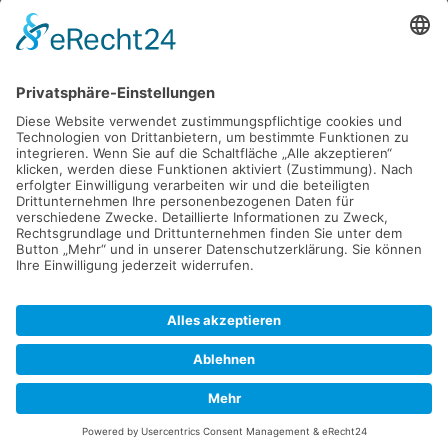
Haus
94405 Landau an der Isar
285.000 €
Kaufen
Verkaufen
Mieten
Vermieten
Kontakt
Impressum
Datenschutz
2026 © Carpaten Immobilien.