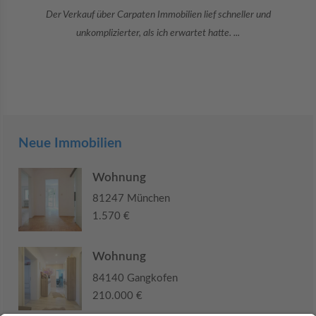
Danke an Carpaten Immobilien und besonders an Frau Adriana Sarca.
Sie war viele Monate mehr als ...
Neue Immobilien
Wohnung
81247 München
1.570 €
Wohnung
84140 Gangkofen
210.000 €