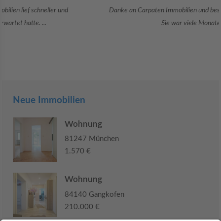
Danke an Carpaten Immobilien und besonders an Frau Adriana Sarca.
Sie war viele Monate mehr als ...
Neue Immobilien
Wohnung
81247 München
1.570 €
Wohnung
84140 Gangkofen
210.000 €