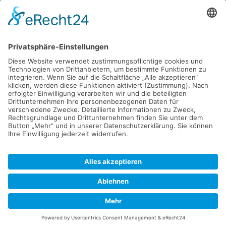
Haus
94405 Landau an der Isar
285.000 €
Kaufen
Verkaufen
Mieten
Vermieten
Kontakt
Impressum
Datenschutz
2026 © Carpaten Immobilien.