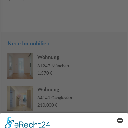
Neue Immobilien
Wohnung
81247 München
1.570 €
Wohnung
84140 Gangkofen
210.000 €
Haus