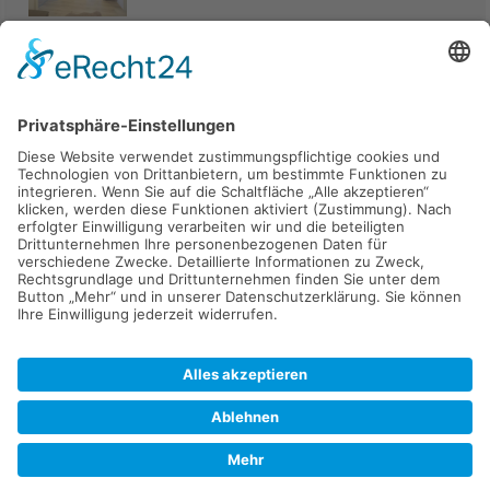
Haus
94405 Landau an der Isar
285.000 €
Kaufen
Verkaufen
Mieten
Vermieten
Kontakt
Impressum
Datenschutz
2026 © Carpaten Immobilien.